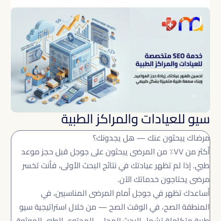
أو استخدم التنقل بالأعلى للعثور على المنشور.
سيو للعيادات والمراكز الطبية
مرضاك يبحثون عنك — هل يجدونك؟
أكثر من ٧٧٪ من المرضى يبحثون على جوجل قبل حجز موعد
طبي. إذا لم تظهر عيادتك في نتائج البحث الأولى، فأنت تخسر
مرضى يحتاجون خدماتك الآن.
أساعدك تظهر في جوجل أمام المرضى المناسبين، في
المنطقة الصح، في الوقت الصح — من خلال استراتيجية سيو
طبية متكاملة تشمل البحث المحلي، المحتوى الطبي الموثوق،