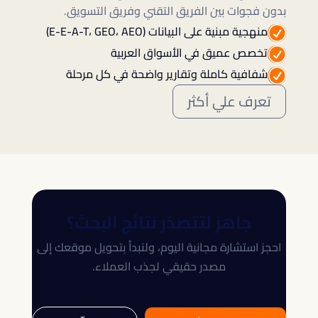
بدون فجوات بين الفريق التقني وفريق التسويق.
منهجية مبنية على البيانات (E-E-A-T، GEO، AEO)
R
تخصص عميق في الأسواق العربية
R
شفافية كاملة وتقارير واضحة في كل مرحلة
R
تعرف علي أكثر
جاهز لتتصدّر نتائج البحث؟
احجز استشارة مجانية اليوم، ولنبدأ بتحويل موقعك إلى
مصدر حقيقي لجذب العملاء.