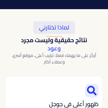
لماذا تختارني
نتائج حقيقية وليست مجرد
وعود
أركّز على ما يهمك فعلاً: ترتيب أعلى، موقع أسرع،
وعملاء أكثر.

ظهور أعلى في جوجل